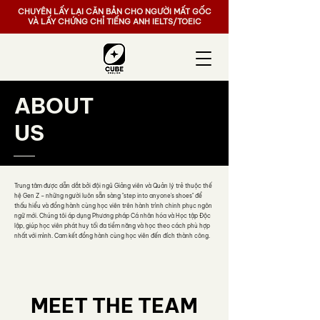
CHUYÊN LẤY LẠI CĂN BẢN CHO NGƯỜI MẤT GỐC
VÀ LẤY CHỨNG CHỈ TIẾNG ANH IELTS/TOEIC
​ABOUT
​US
Trung tâm được dẫn dắt bởi đội ngũ Giảng viên và Quản lý trẻ thuộc thế
hệ Gen Z – những người luôn sẵn sàng "step into anyone's shoes" để
thấu hiểu và đồng hành cùng học viên trên hành trình chinh phục ngôn
ngữ mới. Chúng tôi áp dụng Phương pháp Cá nhân hóa và Học tập Độc
lập, giúp học viên phát huy tối đa tiềm năng và học theo cách phù hợp
nhất với mình. Cam kết đồng hành cùng học viên đến đích thành công.​
MEET THE TEAM