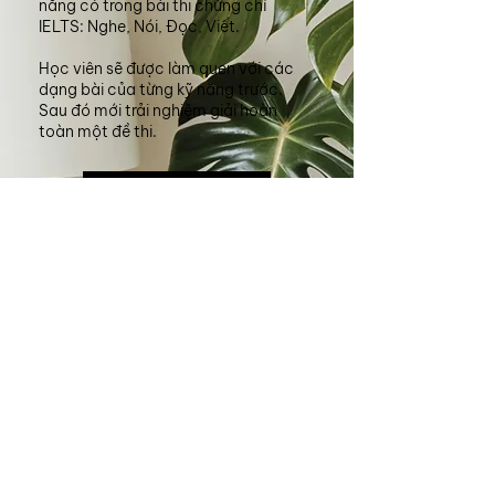
năng có trong bài thi chứng chỉ
IELTS: Nghe, Nói, Đọc, Viết.
Học viên sẽ được làm quen với các
dạng bài của từng kỹ năng trước.
Sau đó mới trải nghiệm giải hoàn
toàn một đề thi.
Xem thêm
3
TOEIC
Nội dung khóa học bao gồm 2 kỹ
năng có trong bài thi chứng chỉ
IELTS: Đọc, Viết.